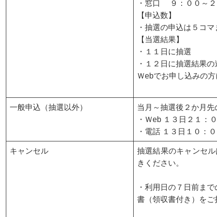
・窓口 ９：００～２
【申込数】
・抽選の申込は５コマ
【当選結果】
・１１日に抽選
・１２日に抽選結果の
Ｗebでお申し込みの
一般申込（抽選以外）
当月～抽選後２か月先
・Ｗeb １３日２１：
・電話 １３日１０：
キャンセル
抽選結果のキャンセル
きください。
・利用日の７日前まで
書（領収書付き）をご